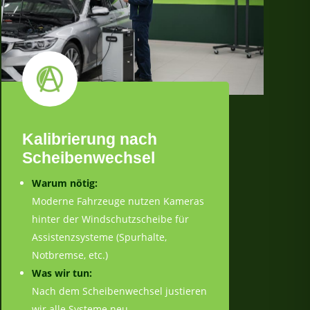
Kalibrierung nach
Scheibenwechsel
Warum nötig:
Moderne Fahrzeuge nutzen Kameras
hinter der Windschutzscheibe für
Assistenzsysteme (Spurhalte,
Notbremse, etc.)
Was wir tun:
Nach dem Scheibenwechsel justieren
wir alle Systeme neu