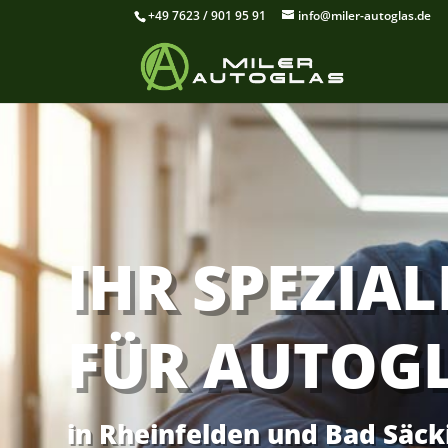
+49 7623 / 901 95 91
info@miler-autoglas.de
IHR SPEZIAL
FÜR AUTOG
in Rheinfelden und Bad Säc