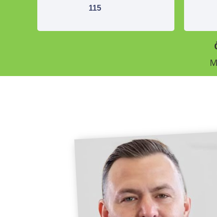
115
M